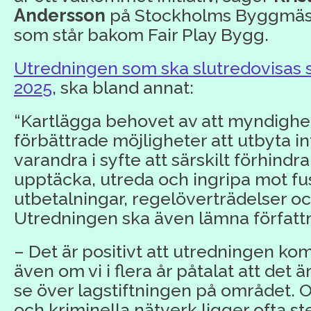
Andersson
på Stockholms Byggmäst
som står bakom Fair Play Bygg.
Utredningen som ska slutredovisas s
2025
, ska bland annat:
“Kartlägga behovet av att myndighet
förbättrade möjligheter att utbyta 
varandra i syfte att särskilt förhindr
upptäcka, utreda och ingripa mot fus
utbetalningar, regelöverträdelser och
Utredningen ska även lämna författ
– Det är positivt att utredningen ko
även om vi i flera år påtalat att det 
se över lagstiftningen på området. O
och kriminella nätverk ligger ofta ste